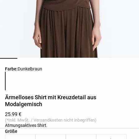
Produktfarbliste
Farbe:
Dunkelbraun
Ärmelloses Shirt mit Kreuzdetail aus
Modalgemisch
25.99 €
(*Inkl. MwSt. / Versandkosten nicht inbegriffen)
Atmungsaktives Shirt.
Produktgrößenliste
Größe