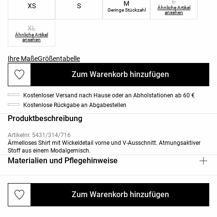
L
M
XS
S
Ähnliche Artikel
Geringe Stückzahl
ansehen
XL
Ähnliche Artikel
ansehen
Ihre Maße
Größentabelle
Zum Warenkorb hinzufügen
Kostenloser Versand nach Hause oder an Abholstationen ab 60 €
Kostenlose Rückgabe an Abgabestellen
Produktbeschreibung
Artikelnr. 5431/314/716
Ärmelloses Shirt mit Wickeldetail vorne und V-Ausschnitt. Atmungsaktiver
Stoff aus einem Modalgemisch.
Materialien und Pflegehinweise
Zum Warenkorb hinzufügen
Versand und Rücksendungen