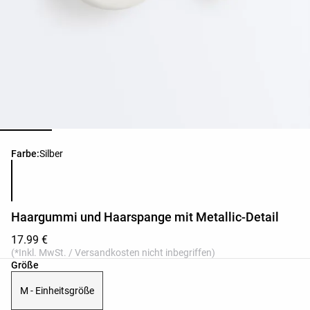
Produktfarbliste
Farbe:
Silber
Haargummi und Haarspange mit Metallic-Detail
17.99 €
(*Inkl. MwSt. / Versandkosten nicht inbegriffen)
Produktgrößenliste
Größe
M - Einheitsgröße