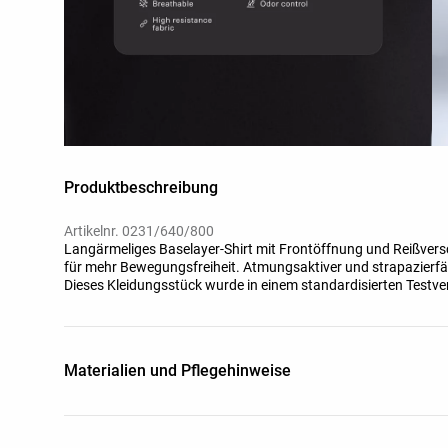
Produktbeschreibung
Artikelnr. 0231/640/800
Langärmeliges Baselayer-Shirt mit Frontöffnung und Reißve
für mehr Bewegungsfreiheit. Atmungsaktiver und strapazierfäh
Dieses Kleidungsstück wurde in einem standardisierten Testver
Unterwäsche, Socken, Schuhen, Handschuhen und einer Strick
ist nachgewiesenermaßen für eine Temperaturbandbreite von 12 
Aktivitäten) geeignet.
Materialien und Pflegehinweise