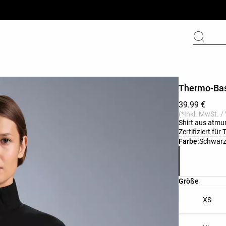
Thermo-Bas
39.99 €
(*Inkl. MwSt. /
Shirt aus atmu
Zertifiziert für
Produktfarbli
Farbe:
Schwar
Produktgröße
Größe
XS