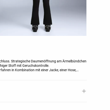
rschluss. Strategische Daumenöffnung am Ärmelbündchen
iger Stoff mit Geruchskontrolle.
fahren in Kombination mit einer Jacke, einer Hose,
mütze einer Windsimulation von 0,4 m/s ausgesetzt und
°C (leichte Aktivitäten) bis -8 °C (gemäßigte