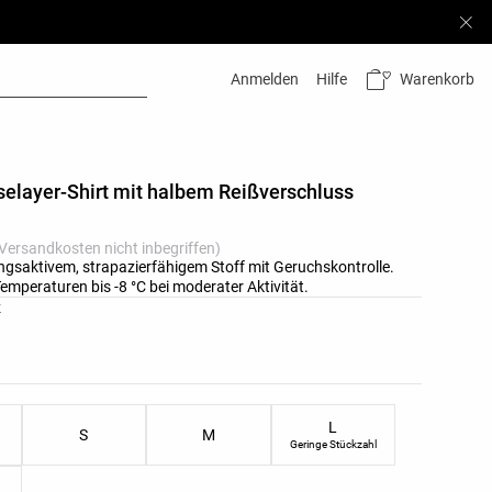
Warenkorb
Anmelden
Hilfe
elayer-Shirt mit halbem Reißverschluss
 Versandkosten nicht inbegriffen)
ngsaktivem, strapazierfähigem Stoff mit Geruchskontrolle.
 Temperaturen bis -8 °C bei moderater Aktivität.
ste
z
nliste
L
S
M
Geringe Stückzahl