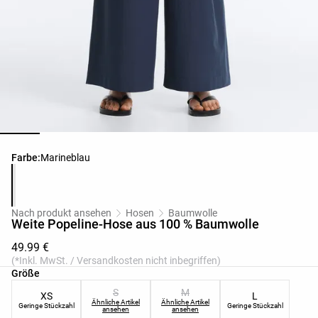
Produktfarbliste
Farbe:
Marineblau
Nach produkt ansehen
Hosen
Baumwolle
Weite Popeline-Hose aus 100 % Baumwolle
49.99 €
(*Inkl. MwSt. / Versandkosten nicht inbegriffen)
Produktgrößenliste
Größe
S
M
XS
L
Ähnliche Artikel
Ähnliche Artikel
Geringe Stückzahl
Geringe Stückzahl
ansehen
ansehen