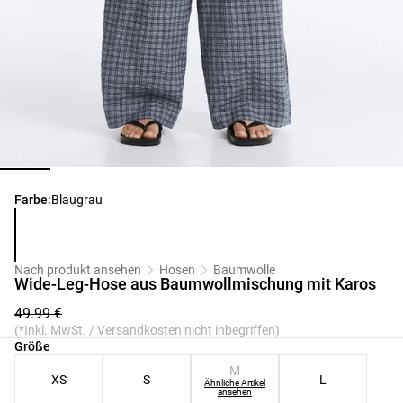
Produktfarbliste
Farbe:
Blaugrau
Nach produkt ansehen
Hosen
Baumwolle
Wide-Leg-Hose aus Baumwollmischung mit Karos
49.99 €
(*Inkl. MwSt. / Versandkosten nicht inbegriffen)
Produktgrößenliste
Größe
M
XS
S
L
Ähnliche Artikel
ansehen