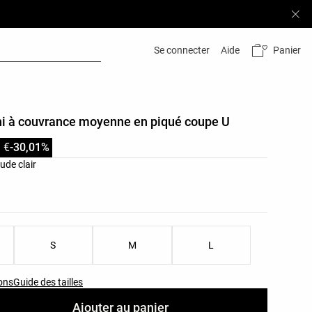
Panier
Se connecter
Aide
ni à couvrance moyenne en piqué coupe U
 €
-30,01%
leurs du produit
de clair
les du produit
S
M
L
ons
Guide des tailles
Ajouter au panier