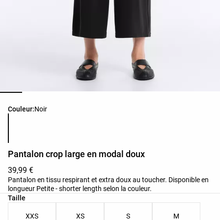
Liste des couleurs du produit
Couleur:
Noir
Pantalon crop large en modal doux
39,99 €
Pantalon en tissu respirant et extra doux au toucher. Disponible en
longueur Petite - shorter length selon la couleur.
Liste des tailles du produit
Taille
XXS
XS
S
M