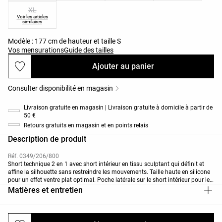
XL
Voir les articles
similaires
Modèle : 177 cm de hauteur et taille S
Vos mensurations
Guide des tailles
Ajouter au panier
Consulter disponibilité en magasin
Livraison gratuite en magasin | Livraison gratuite à domicile à partir de
50 €
Retours gratuits en magasin et en points relais
Description de produit
Réf. 0349/206/800
Short technique 2 en 1 avec short intérieur en tissu sculptant qui définit et
affine la silhouette sans restreindre les mouvements. Taille haute en silicone
pour un effet ventre plat optimal. Poche latérale sur le short intérieur pour le
téléphone. Tissu respirant et hautement résistant. Longueur du short
Matières et entretien
extérieur 7 cm et du hot pant intérieur 8 cm.