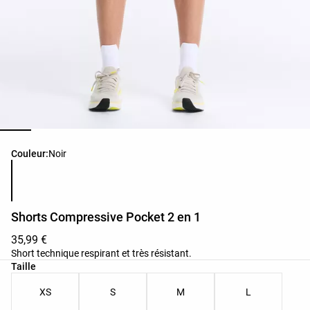
Liste des couleurs du produit
Couleur:
Noir
Shorts Compressive Pocket 2 en 1
35,99 €
Short technique respirant et très résistant.
Liste des tailles du produit
Taille
XS
S
M
L