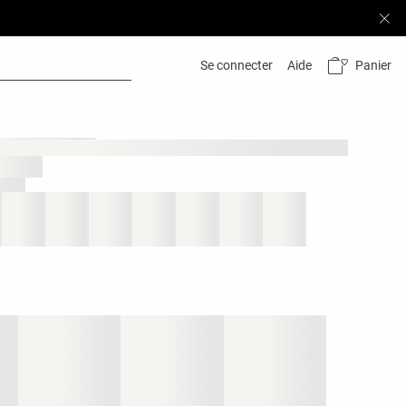
Panier
Se connecter
Aide