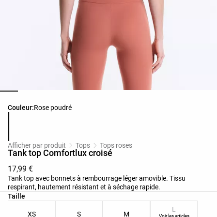
Liste des couleurs du produit
Couleur:
Rose poudré
Afficher par produit
Tops
Tops roses
Tank top Comfortlux croisé
17,99 €
Tank top avec bonnets à rembourrage léger amovible. Tissu
respirant, hautement résistant et à séchage rapide.
Liste des tailles du produit
Taille
L
XS
S
M
Voir les articles