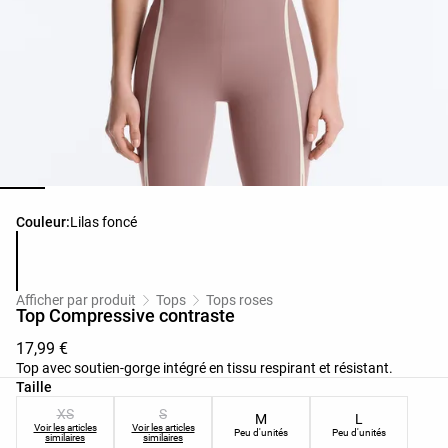
Liste des couleurs du produit
Couleur:
Lilas foncé
Afficher par produit
Tops
Tops roses
Top Compressive contraste
17,99 €
Top avec soutien-gorge intégré en tissu respirant et résistant.
Liste des tailles du produit
Taille
XS
S
M
L
Voir les articles
Voir les articles
Peu d'unités
Peu d'unités
similaires
similaires