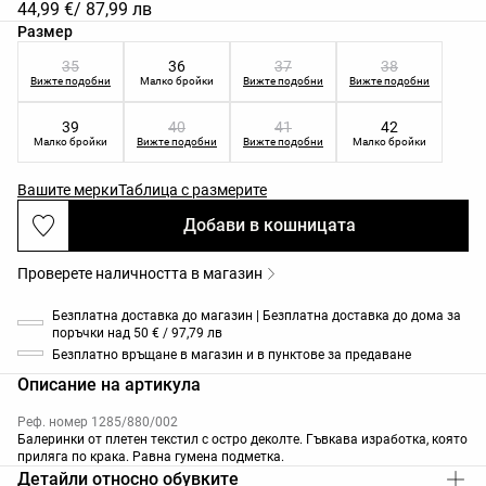
44,99 €
/ 87,99 лв
Списък с размери на продукта
Размер
35
36
37
38
Вижте подобни
Малко бройки
Вижте подобни
Вижте подобни
39
40
41
42
Малко бройки
Вижте подобни
Вижте подобни
Малко бройки
Вашите мерки
Таблица с размерите
Добави в кошницата
Проверете наличността в магазин
Безплатна доставка до магазин | Безплатна доставка до дома за
поръчки над 50 € / 97,79 лв
Безплатно връщане в магазин и в пунктове за предаване
Описание на артикула
Реф. номер 1285/880/002
Балеринки от плетен текстил с остро деколте. Гъвкава изработка, която
приляга по крака. Равна гумена подметка.
Детайли относно обувките