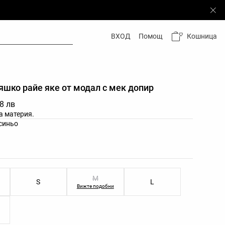
Кошница
ВХОД
Помощ
шко райе яке от модал с мек допир
88 лв
а материя.
етове на продукта
синьо
змери на продукта
M
S
L
Вижте подобни