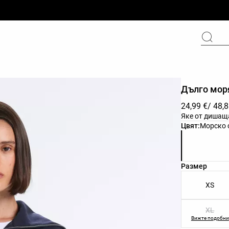
Дълго моря
24,99 €
/ 48,
Яке от дишащ
Списък с цв
Цвят:
Морско 
Списък с ра
Размер
XS
XL
Вижте подобни