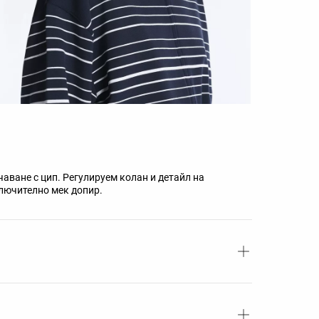
чаване с цип. Регулируем колан и детайл на
лючително мек допир.