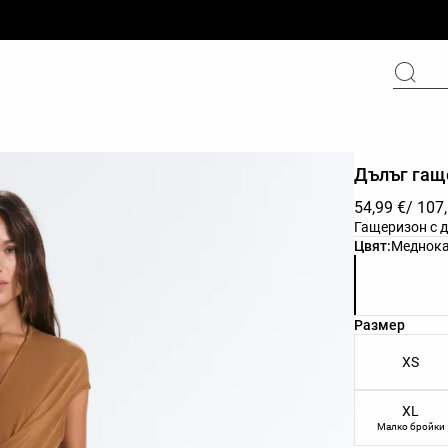
Дълъг гащ
54,99 €
/ 107
Гащеризон с 
Списък с цв
Цвят:
Меднок
Списък с ра
Размер
XS
XL
Малко бройки