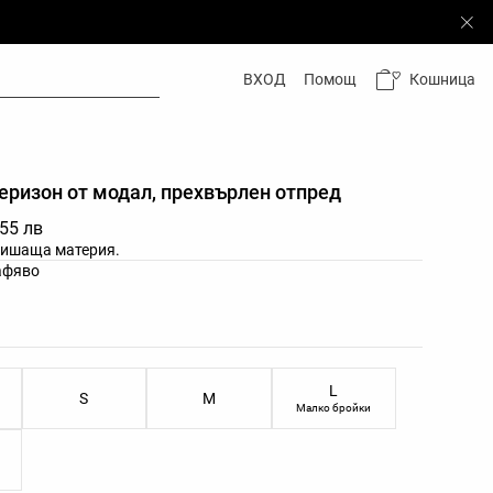
Кошница
ВХОД
Помощ
еризон от модал, прехвърлен отпред
,55 лв
дишаща материя.
етове на продукта
афяво
змери на продукта
L
S
M
Малко бройки