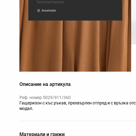
Описание на артикула
Реф. номер 5029/911/360
Гащеризон с къс ръкав, прехвърлен отпред и с връзка от
модал.
Материали и грижи