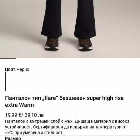
Списък с цветове на продукта
Цвят:
Черно
Панталон тип „flare“ безшевен super high rise
extra Warm
19,99 €
/ 39,10 лв
Панталон с вътрешен слой с мъх. Дишаща материя с висока
устойчивост. Сертифициран да издържа на температури от
-5ºC при умерена активност.
Списък с размери на продукта
Размер