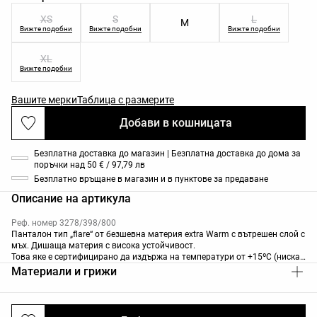
XS
S
L
M
Вижте подобни
Вижте подобни
Вижте подобни
XL
Вижте подобни
Вашите мерки
Таблица с размерите
Добави в кошницата
Безплатна доставка до магазин | Безплатна доставка до дома за
поръчки над 50 € / 97,79 лв
Безплатно връщане в магазин и в пунктове за предаване
Описание на артикула
Реф. номер 3278/398/800
Панталон тип „flare“ от безшевна материя extra Warm с вътрешен слой с
мъх. Дишаща материя с висока устойчивост.
Това яке е сертифицирано да издържа на температури от +15ºC (ниска
активност) до -5ºC (умерена активност) по време на стандартизиран
Материали и грижи
тест със симулиран вятър от 0,4 M/S, облечено с тениска с дълъг ръкав
и висока яка, панталон, бельо, чорапи, обувки, ръкавици и плетени
шапка.