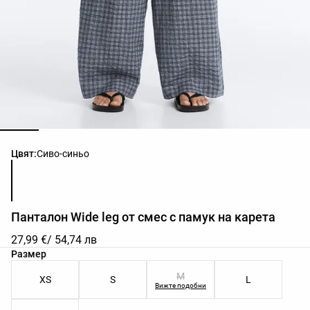
Списък с цветове на продукта
Цвят:
Сиво-синьо
Панталон Wide leg от смес с памук на карета
27,99 €
/ 54,74 лв
Списък с размери на продукта
Размер
M
XS
S
L
Вижте подобни