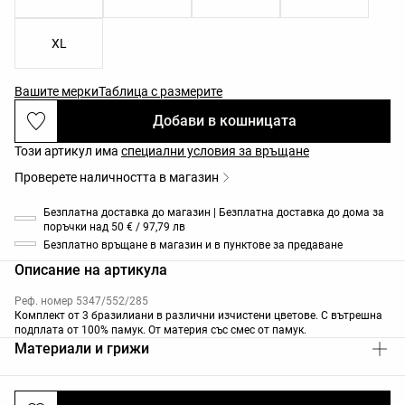
XL
Вашите мерки
Таблица с размерите
Добави в кошницата
Този артикул има
специални условия за връщане
Проверете наличността в магазин
Безплатна доставка до магазин | Безплатна доставка до дома за
поръчки над 50 € / 97,79 лв
Безплатно връщане в магазин и в пунктове за предаване
Описание на артикула
Реф. номер 5347/552/285
Комплект от 3 бразилиани в различни изчистени цветове. С вътрешна
подплата от 100% памук. От материя със смес от памук.
Материали и грижи