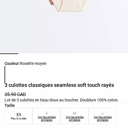
Liste des couleurs du produit
Couleur:
Rosette moyen
3 culottes classiques seamless soft touch rayés
35.90 CAD
Lot de 3 culottes en tissu doux au toucher. Doublure 100% coton.
Liste des tailles du produit
Taille
S
M
L
XS
Voir les articles
Voir les articles
Voir les articles
Peu d'unités
similaires
similaires
similaires