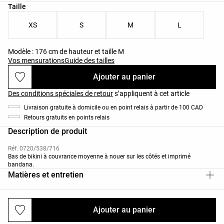
Liste des tailles du produit
Taille
XS
S
M
L
Modèle : 176 cm de hauteur et taille M
Vos mensurations
Guide des tailles
Ajouter au panier
Des conditions spéciales de retour
s’appliquent à cet article
Livraison gratuite à domicile ou en point relais à partir de 100 CAD
Retours gratuits en points relais
Description de produit
Réf. 0720/538/716
Bas de bikini à couvrance moyenne à nouer sur les côtés et imprimé
bandana.
Matières et entretien
Ajouter au panier
Livraisons et retours