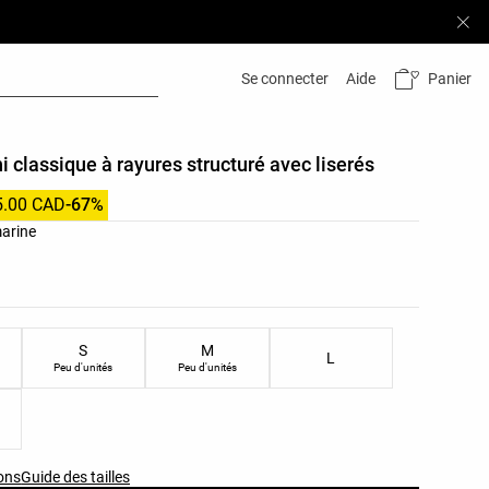
Panier
Se connecter
Aide
i classique à rayures structuré avec liserés
5.00 CAD
-67%
leurs du produit
arine
les du produit
S
M
L
Peu d'unités
Peu d'unités
ons
Guide des tailles