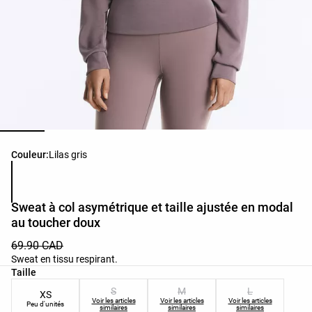
Liste des couleurs du produit
Couleur:
Lilas gris
Sweat à col asymétrique et taille ajustée en modal
au toucher doux
69.90 CAD
Sweat en tissu respirant.
Liste des tailles du produit
Taille
S
M
L
XS
Voir les articles
Voir les articles
Voir les articles
Peu d'unités
similaires
similaires
similaires