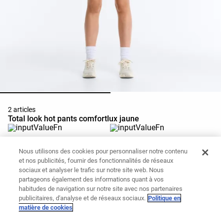
2 articles
Total look hot pants comfortlux jaune
Brassière de sport Comfortlux à
Hot pant high rise Comfortlux 10
bretelles croisées et faible maintien
cm
Nous utilisons des cookies pour personnaliser notre contenu
39.90 CAD
45.90 CAD
et nos publicités, fournir des fonctionnalités de réseaux
Ajouter au panier
Ajouter au panier
sociaux et analyser le trafic sur notre site web. Nous
partageons également des informations quant à vos
habitudes de navigation sur notre site avec nos partenaires
publicitaires, d'analyse et de réseaux sociaux.
Politique en
matière de cookies