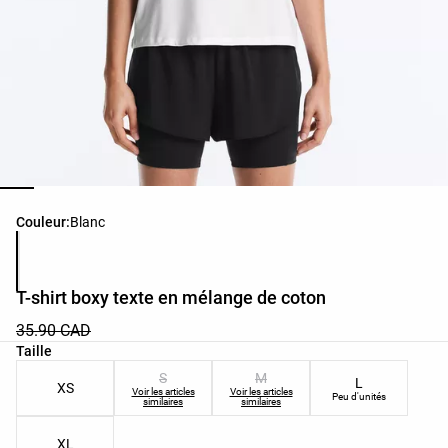
Liste des couleurs du produit
Couleur:
Blanc
T-shirt boxy texte en mélange de coton
35.90 CAD
Liste des tailles du produit
Taille
S
M
L
XS
Voir les articles
Voir les articles
Peu d'unités
similaires
similaires
XL