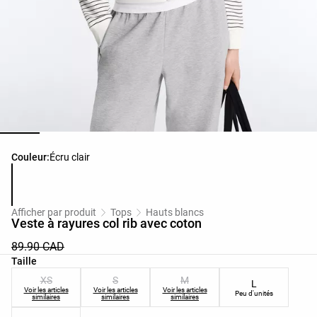
Liste des couleurs du produit
Couleur:
Écru clair
Afficher par produit
Tops
Hauts blancs
Veste à rayures col rib avec coton
89.90 CAD
Liste des tailles du produit
Taille
XS
S
M
L
Voir les articles
Voir les articles
Voir les articles
Peu d'unités
similaires
similaires
similaires