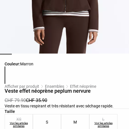
Liste des couleurs du produit
Couleur:
Marron
Afficher par produit
Ensembles
Effet néoprène
Veste effet néoprène peplum nervure
CHF 79.90
CHF 35.90
Veste en tissu respirant et très résistant avec séchage rapide.
Liste des tailles du produit
Taille
XS
L
S
M
Voir les articles
Voir les articles
similaires
similaires