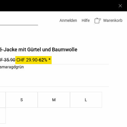
Warenkorb
Anmelden
Hilfe
é-Jacke mit Gürtel und Baumwolle
F 35.90
CHF 29.90
-62% *
ste
 smaragdgrün
nliste
S
M
L