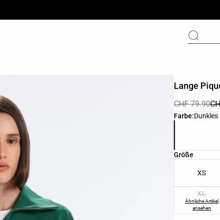
Lange Piqu
CHF 79.90
CH
Produktfarbli
Farbe:
Dunkles
Produktgröße
Größe
XS
XL
Ähnliche Artikel
ansehen