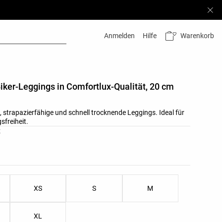
Warenkorb
Anmelden
Hilfe
iker-Leggings in Comfortlux-Qualität, 20 cm
 strapazierfähige und schnell trocknende Leggings. Ideal für
sfreiheit.
ste
z
nliste
XS
S
M
XL