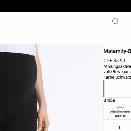
Maternity-B
CHF 35.90
Atmungsaktive,
volle Bewegung
Produktfarbli
Farbe:
Schwar
Produktgröße
Größe
3XS
Ähnliche Artikel
ansehen
L