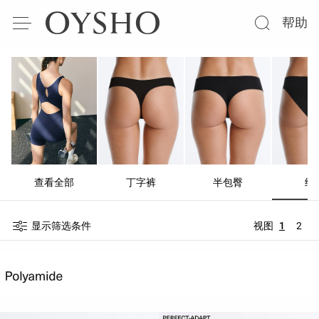
帮助
查看全部
丁字裤
半包臀
经
显示筛选条件
视图
1
2