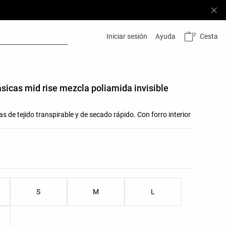
Cesta
Iniciar sesión
Ayuda
ásicas mid rise mezcla poliamida invisible
s de tejido transpirable y de secado rápido. Con forro interior
res del producto
as del producto
S
M
L