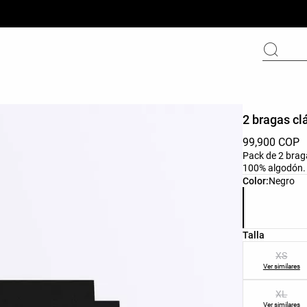
2 bragas cl
99,900 COP
Pack de 2 braga
100% algodón.
Lista de colo
Color:
Negro
Lista de tall
Talla
XS
Ver similares
XL
Ver similares