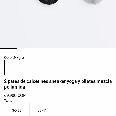
Lista de colores del producto
Color:
Negro
2 pares de calcetines sneaker yoga y pilates mezcla
poliamida
69,900 COP
Lista de tallas del producto
Talla
36-38
39-41