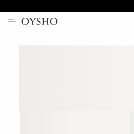
Tenis
|
Pádel
Yoga |
Pilates
Entrenamiento
Loungewear
Viajar
Ver
Leggings guide
por
Compressive
calidad
Comfortlux
Perfect-adapt
Evermove