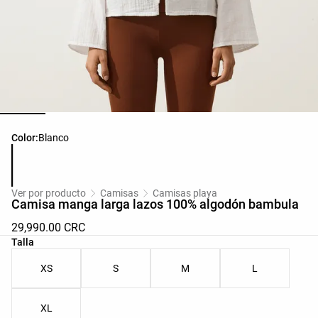
Lista de colores del producto
Color:
Blanco
Ver por producto
Camisas
Camisas playa
Camisa manga larga lazos 100% algodón bambula
29,990.00 CRC
Lista de tallas del producto
Talla
XS
S
M
L
XL