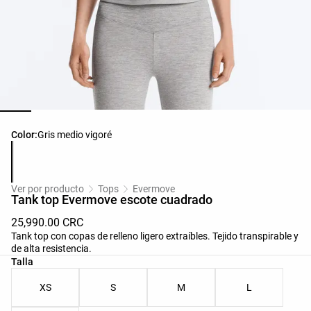
Lista de colores del producto
Color:
Gris medio vigoré
Ver por producto
Tops
Evermove
Tank top Evermove escote cuadrado
25,990.00 CRC
Tank top con copas de relleno ligero extraíbles. Tejido transpirable y
de alta resistencia.
Lista de tallas del producto
Talla
XS
S
M
L