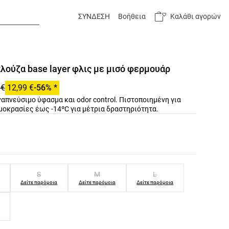
Καλάθι αγορών
ΣΥΝΔΕΣΗ
Βοήθεια
λούζα base layer φλις με μισό φερμουάρ
 €
12,99 €
-56% *
απνεύσιμο ύφασμα και odor control. Πιστοποιημένη για
μοκρασίες έως -14ºC για μέτρια δραστηριότητα.
των προϊόντος
ών προϊόντος
S
M
L
Δείτε παρόμοια
Δείτε παρόμοια
Δείτε παρόμοια