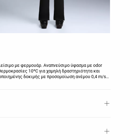
λείσιμο με φερμουάρ. Αναπνεύσιμο ύφασμα με odor
ε θερμοκρασίες 10ºC για χαμηλή δραστηριότητα και
υποποιημένης δοκιμής με προσομοίωση ανέμου 0,4 m/s
τσια, γάντια και ένα πλεκτό σκουφάκι.