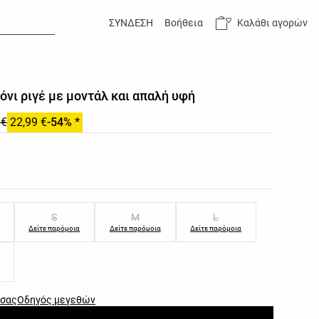
Καλάθι αγορών
ΣΥΝΔΕΣΗ
Βοήθεια
λόνι ριγέ με μοντάλ και απαλή υφή
 €
22,99 €
-54% *
των προϊόντος
ών προϊόντος
S
M
L
Δείτε παρόμοια
Δείτε παρόμοια
Δείτε παρόμοια
 σας
Οδηγός μεγεθών