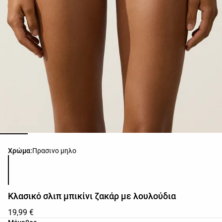
Λίστα χρωμάτων προϊόντος
Χρώμα:
Πρασινο μηλο
Κλασικό σλιπ μπικίνι ζακάρ με λουλούδια
19,99 €
Λίστα μεγεθών προϊόντος