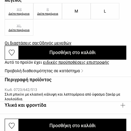
Μέγεθος
XS
S
M
L
Δείτε παρόμοια
Δείτε παρόμοια
XL
Δείτε παρόμοια
Οι διαστάσεις σας
Οδηγός μεγεθών
Προσθήκη στο καλάθι
Αυτό το προϊόν έχει
ειδικές προϋποθέσεις επιστροφής
Προβολή διαθεσιμότητας σε κατάστημα
Περιγραφή προϊόντος
Κωδ. 0723/642/513
Σλιπ μπικίνι με κλασική κάλυψη και λεπτομέρεια από ύφασμα ζακάρ με
λουλούδια.
Υλικά και φροντίδα
Προσθήκη στο καλάθι
Αποστολές και επιστροφές