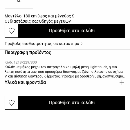
XL
Μοντέλο: 180 cm ύψος και μέγεθος S
Οι διαστάσεις σας
Οδηγός μεγεθών
Προσθήκη στο καλάθι
Προβολή διαθεσιμότητας σε κατάστημα
Περιγραφή προϊόντος
Κωδ. 1218/229/800
Κολάν με μήκος μέχρι τον αστράγαλο και ψηλή μέση Light touch, η πιο
λεπτή ποιότητά μας, που προσφέρει διαπνοή, με ζώνη σιλικόνης σε σχήμα
V και αίσθηση δεύτερου δέρματος. Ύφασμα με δροσερή υφή, αναπνεύσιμο
και υψηλής αντοχής.
Υλικά και φροντίδα
Προσθήκη στο καλάθι
Αποστολές και επιστροφές