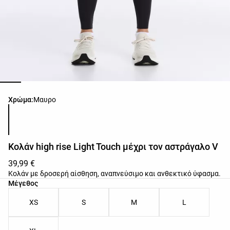
Λίστα χρωμάτων προϊόντος
Χρώμα:
Μαυρο
Κολάν high rise Light Touch μέχρι τον αστράγαλο V
39,99 €
Κολάν με δροσερή αίσθηση, αναπνεύσιμο και ανθεκτικό ύφασμα.
Λίστα μεγεθών προϊόντος
Μέγεθος
XS
S
M
L