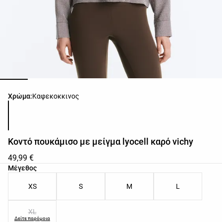
Λίστα χρωμάτων προϊόντος
Χρώμα:
Καφεκοκκινος
Κοντό πουκάμισο με μείγμα lyocell καρό vichy
49,99 €
Λίστα μεγεθών προϊόντος
Μέγεθος
XS
S
M
L
XL
Δείτε παρόμοια