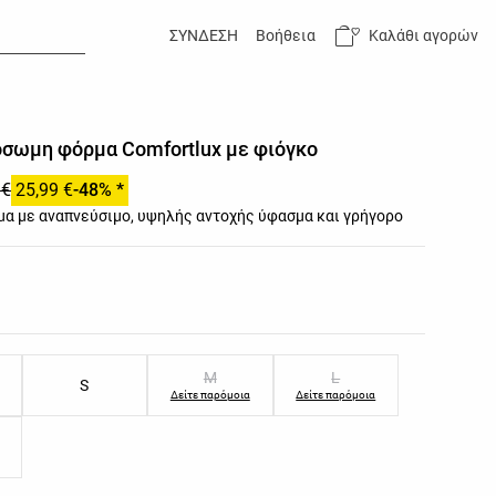
Καλάθι αγορών
ΣΥΝΔΕΣΗ
Βοήθεια
σωμη φόρμα Comfortlux με φιόγκο
 €
25,99 €
-48% *
α με αναπνεύσιμο, υψηλής αντοχής ύφασμα και γρήγορο
των προϊόντος
ών προϊόντος
M
L
S
Δείτε παρόμοια
Δείτε παρόμοια