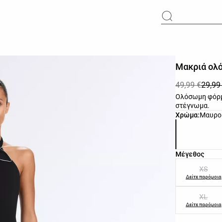
Μακριά ολό
49,99 €
29,99
Ολόσωμη φόρμ
στέγνωμα.
Λίστα χρωμά
Χρώμα:
Μαυρο
Λίστα μεγεθ
Μέγεθος
XS
Δείτε παρόμοια
XL
Δείτε παρόμοια