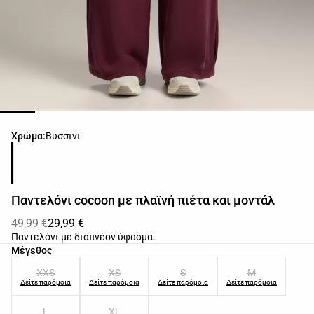
Λίστα χρωμάτων προϊόντος
Χρώμα:
Βυσσινι
Παντελόνι cocoon με πλαϊνή πιέτα και μοντάλ
49,99 €
29,99 €
Παντελόνι με διαπνέον ύφασμα.
Λίστα μεγεθών προϊόντος
Μέγεθος
XXS
XS
S
M
Δείτε παρόμοια
Δείτε παρόμοια
Δείτε παρόμοια
Δείτε παρόμοια
L
XL