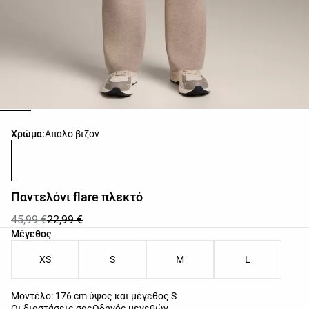
Λίστα χρωμάτων προϊόντος
Χρώμα:
Απαλο βιζον
Παντελόνι flare πλεκτό
45,99 €
22,99 €
Λίστα μεγεθών προϊόντος
Μέγεθος
XS
S
M
L
Μοντέλο: 176 cm ύψος και μέγεθος S
Οι διαστάσεις σας
Οδηγός μεγεθών