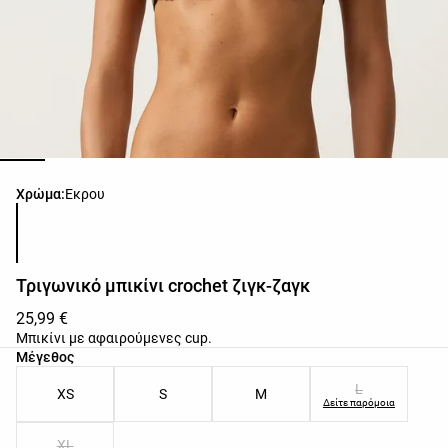
Λίστα χρωμάτων προϊόντος
Χρώμα:
Εκρου
Τριγωνικό μπικίνι crochet ζιγκ-ζαγκ
25,99 €
Μπικίνι με αφαιρούμενες cup.
Λίστα μεγεθών προϊόντος
Μέγεθος
L
XS
S
M
Δείτε παρόμοια
XL