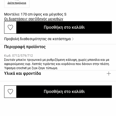
Δείτε παρόμοια
Μοντέλο: 170 cm ύψος και μέγεθος S
Οι διαστάσεις σας
Οδηγός μεγεθών
Προσθήκη στο καλάθι
Προβολή διαθεσιμότητας σε κατάστημα
Περιγραφή προϊόντος
Κωδ. 0712/579/712
Σουτιέν μπικίνι τριγωνικό με ρυθμιζόμενη κάλυψη, χωρίς μπανέλα και με
αφαιρούμενες cup. Λεπτές τιράντες και κορδόνια που δένουν στην πλάτη.
Ύφασμα crochet με ζιγκ-ζαγκ τύπωμα.
Υλικά και φροντίδα
Προσθήκη στο καλάθι
Αποστολές και επιστροφές