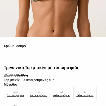
Λίστα χρωμάτων προϊόντος
Χρώμα:
Μαυρο
Τριγωνικό Top μπικίνι με τύπωμα φίδι
25,99 €
19,99 €
Top μπικίνι με αφαιρούμενες cup.
Λίστα μεγεθών προϊόντος
Μέγεθος
XS
S
M
L
Δείτε παρόμοια
Δείτε παρόμοια
Δείτε παρόμοια
Δείτε παρόμοια
XL