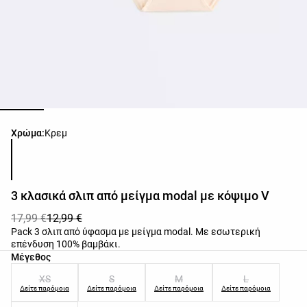
Λίστα χρωμάτων προϊόντος
Χρώμα:
Κρεμ
3 κλασικά σλιπ από μείγμα modal με κόψιμο V
17,99 €
12,99 €
Pack 3 σλιπ από ύφασμα με μείγμα modal. Με εσωτερική
επένδυση 100% βαμβάκι.
Λίστα μεγεθών προϊόντος
Μέγεθος
XS
S
M
L
Δείτε παρόμοια
Δείτε παρόμοια
Δείτε παρόμοια
Δείτε παρόμοια