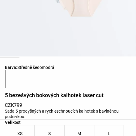
Seznam barev produktu
Barva:
Středně šedomodrá
5 bezešvých bokových kalhotek laser cut
CZK799
Sada 5 prodyšných a rychleschnoucích kalhotek s bavlněnou
podšívkou.
Seznam velikostí produktu
Velikost
XS
S
M
L