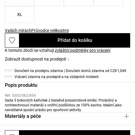
XL
Vašich mírách
Průvodce velikostmi
Přidat do košíku
K tomuto zboží se vztahují
zvláštní podmínky pro vrácení
Zobrazit dostupnost na prodejně
Doručení na prodejnu zdarma | Doručení domů zdarma od CZK1,049
Vrácení zdarma na prodejně a na výdejních místech
Popis produktu
Ref. 5303/562/854
Sada 5 bokových kalhotek z bezešvé polyamidové směsi. Prodyšný a
rychleschnoucí materiál s vnitřní podšívkou ze 100% bavlny. Ideální jako
neviditelné spodní prádlo pro sportovní aktivity.
Materiály a péče