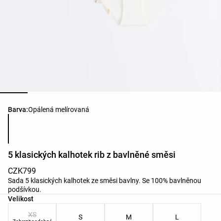
Seznam barev produktu
Barva:
Opálená melírovaná
5 klasických kalhotek rib z bavlněné směsi
CZK799
Sada 5 klasických kalhotek ze směsi bavlny. Se 100% bavlněnou
podšívkou.
Seznam velikostí produktu
Velikost
XS
S
M
L