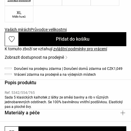
Zobrazit podobné
XL
Málo kusů
Vašich mírách
Průvodce velikostmi
Přidat do košíku
K tomuto zboží se vztahují
zvláštní podmínky pro vrácení
Zobrazit dostupnost na prodejně
Doručení na prodejnu zdarma | Doručení domů zdarma od CZK1,049
Vrácení zdarma na prodejně a na výdejních místech
Popis produktu
Ref. 5342/554/765
Sada 5 klasických kalhotek z látky ze směsi bavlny a rib v různých
jednobarevných odstínech. Se 100% bavlněnou vnitřní podšívkou. Elastický
pas a ploché švy.
Materiály a péče