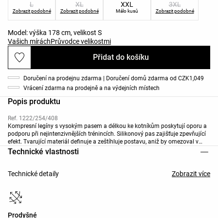
L
XL
XXL
3XL
Zobrazit podobné
Zobrazit podobné
Málo kusů
Zobrazit podobné
Model: výška 178 cm, velikost S
Vašich mírách
Průvodce velikostmi
Přidat do košíku
Doručení na prodejnu zdarma | Doručení domů zdarma od CZK1,049
Vrácení zdarma na prodejně a na výdejních místech
Popis produktu
Ref. 1222/254/408
Kompresní legíny s vysokým pasem a délkou ke kotníkům poskytují oporu a
podporu při nejintenzivnějších trénincích. Silikonový pas zajišťuje zpevňující
efekt. Tvarující materiál definuje a zeštíhluje postavu, aniž by omezoval v
pohybu. Prodyšná a vysoce odolná tkanina. Dostupné v délce 70 cm dle
Technické vlastnosti
barvy. Délka "Regular": 65 cm. Délka "Tall": 70 cm.
Technické detaily
Zobrazit více
Prodyšné