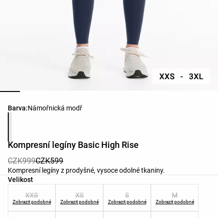
Seznam barev produktu
Barva:
Námořnická modř
Kompresní legíny Basic High Rise
CZK999
CZK599
Kompresní legíny z prodyšné, vysoce odolné tkaniny.
Seznam velikostí produktu
Velikost
XXS
XS
S
M
Zobrazit podobné
Zobrazit podobné
Zobrazit podobné
Zobrazit podobné