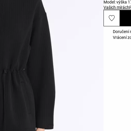
Model: výška 17
Vašich mírách
Doručení 
Vrácení z