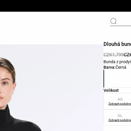
Dlouhá bund
CZK1,799
CZ
Bunda z prodyš
Seznam bare
Barva:
Černá
Seznam velik
Velikost
XS
Zobrazit podobn
XL
Zobrazit podobn