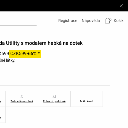
Košík
Registrace
Nápověda
a Utility s modalem hebká na dotek
K699
CZK599
-66% *
né látky.
v produktu
ostí produktu
S
M
L
é
Zobrazit podobné
Zobrazit podobné
Málo kusů
é