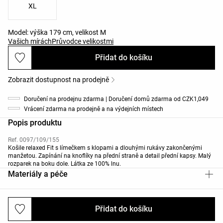
XL
Model: výška 179 cm, velikost M
Vašich mírách
Průvodce velikostmi
Přidat do košíku
Zobrazit dostupnost na prodejně
Doručení na prodejnu zdarma | Doručení domů zdarma od CZK1,049
Vrácení zdarma na prodejně a na výdejních místech
Popis produktu
Ref. 0097/109/155
Košile relaxed Fit s límečkem s klopami a dlouhými rukávy zakončenými
manžetou. Zapínání na knoflíky na přední straně a detail přední kapsy. Malý
rozparek na boku dole. Látka ze 100% lnu.
Materiály a péče
Přidat do košíku
Zásilky a vrácení zboží