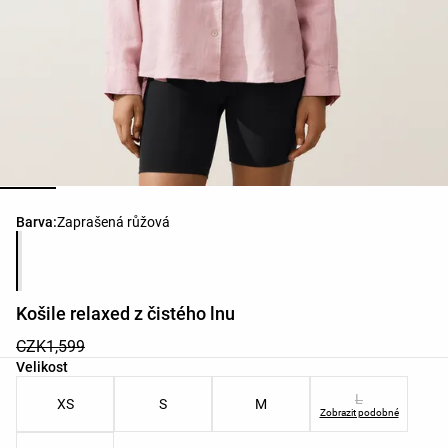
Seznam barev produktu
Barva:
Zaprašená růžová
Košile relaxed z čistého lnu
CZK1,599
Seznam velikostí produktu
Velikost
L
XS
S
M
Zobrazit podobné