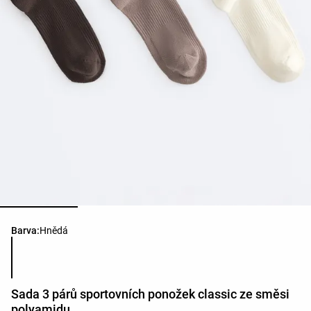
Seznam barev produktu
Barva:
Hnědá
Sada 3 párů sportovních ponožek classic ze směsi
polyamidu