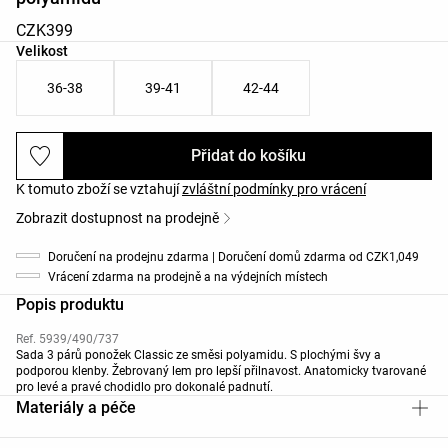
CZK399
Seznam velikostí produktu
Velikost
36-38
39-41
42-44
Přidat do košíku
K tomuto zboží se vztahují
zvláštní podmínky pro vrácení
Zobrazit dostupnost na prodejně
Doručení na prodejnu zdarma | Doručení domů zdarma od CZK1,049
Vrácení zdarma na prodejně a na výdejních místech
Popis produktu
Ref. 5939/490/737
Sada 3 párů ponožek Classic ze směsi polyamidu. S plochými švy a
podporou klenby. Žebrovaný lem pro lepší přilnavost. Anatomicky tvarované
pro levé a pravé chodidlo pro dokonalé padnutí.
Materiály a péče